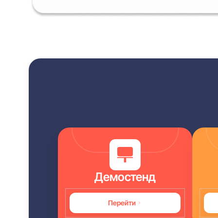
Демостенд
Перейти