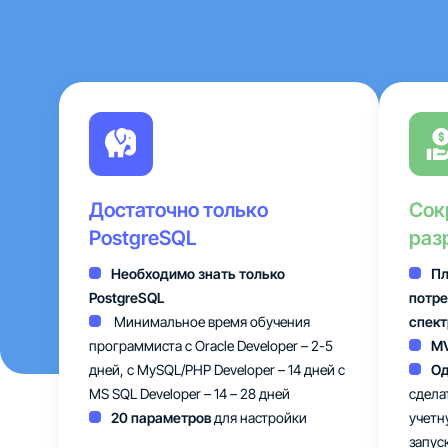
Достаточно только
Сок
PostgreSQL
раз
Необходимо знать только
Пл
PostgreSQL
потре
Минимальное время обучения
спект
программиста с Oracle Developer – 2-5
M
дней, с MySQL/PHP Developer – 14 дней c
Од
MS SQL Developer – 14 – 28 дней
сдела
20 параметров
для настройки
учетн
запус