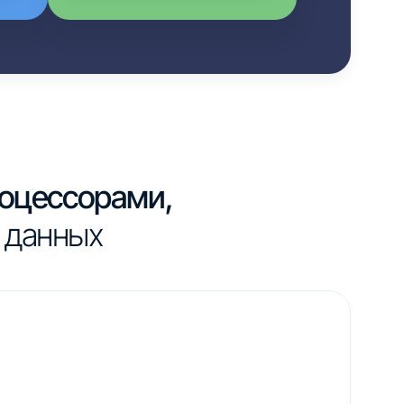
роцессорами,
 данных