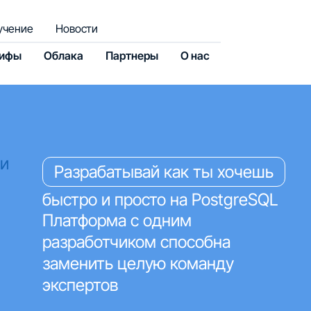
учение
Новости
рифы
Облака
Партнеры
О нас
ки
Разрабатывай как ты хочешь
быстро и просто на PostgreSQL
Платформа с одним
разработчиком способна
заменить целую команду
экспертов