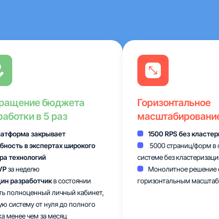
ращение бюджета
Горизонтальное
работки в 5 раз
масштабировани
атформа закрывает
1500 RPS без класте
бность в экспертах широкого
5000 страниц/форм в 
ра технологий
системе без кластеризаци
VP
за неделю
Монолитное решение 
ин разработчик
в состоянии
горизонтальным масшта
ть полноценный личный кабинет,
ую систему от нуля до полного
ка менее чем за месяц