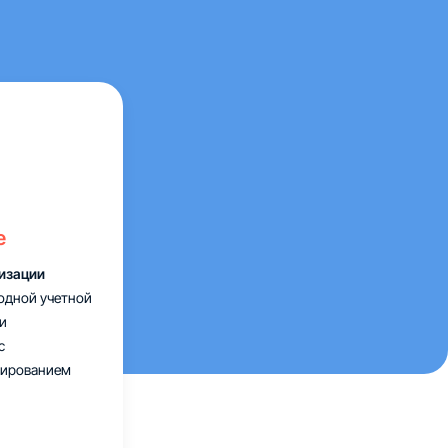
е
ризации
одной учетной
и
с
бированием