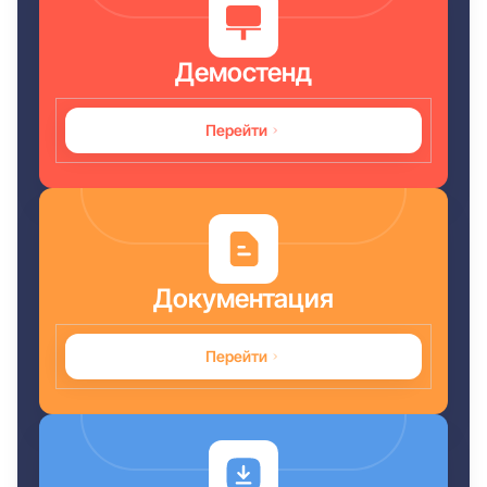
Демостенд
Перейти
Документация
Перейти