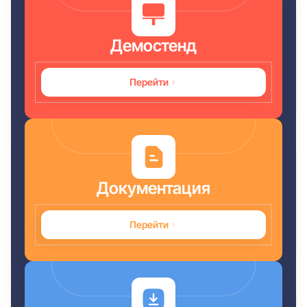
Демостенд
Перейти
Документация
Перейти