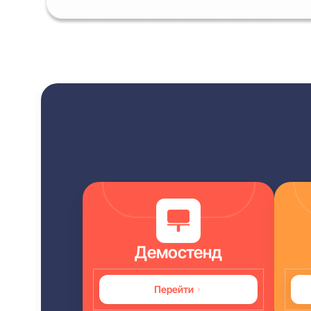
Демостенд
Перейти