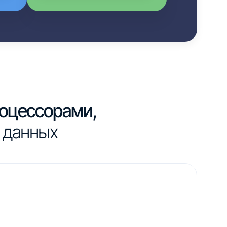
роцессорами,
 данных