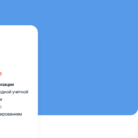
е
ризации
одной учетной
и
с
бированием