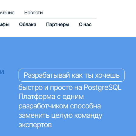
учение
Новости
рифы
Облака
Партнеры
О нас
ки
Разрабатывай как ты хочешь
быстро и просто на PostgreSQL
Платформа с одним
разработчиком способна
заменить целую команду
экспертов