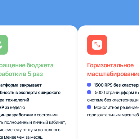
ращение бюджета
Горизонтальное
работки в 5 раз
масштабировани
атформа закрывает
1500 RPS без класте
бность в экспертах широкого
5000 страниц/форм в 
ра технологий
системе без кластеризаци
VP
за неделю
Монолитное решение 
ин разработчик
в состоянии
горизонтальным масшта
ть полноценный личный кабинет,
ую систему от нуля до полного
ка менее чем за месяц