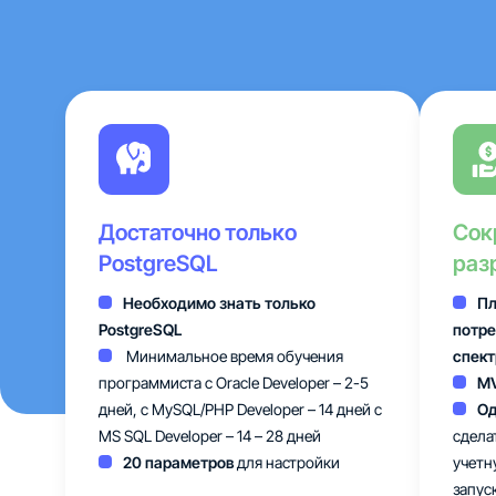
Достаточно только
Сок
PostgreSQL
раз
Необходимо знать только
Пл
PostgreSQL
потре
Минимальное время обучения
спект
программиста с Oracle Developer – 2-5
M
дней, с MySQL/PHP Developer – 14 дней c
Од
MS SQL Developer – 14 – 28 дней
сдела
20 параметров
для настройки
учетн
запус