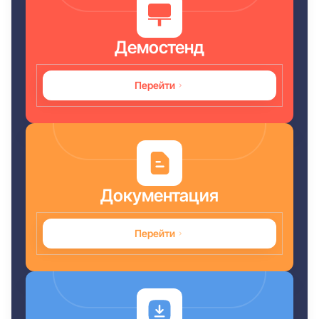
Демостенд
Перейти
Документация
Перейти