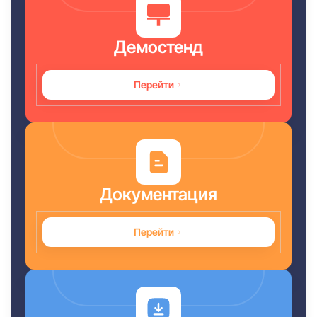
Демостенд
Перейти
Документация
Перейти