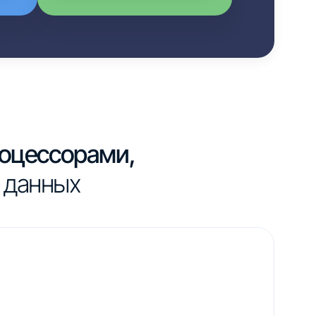
роцессорами,
 данных