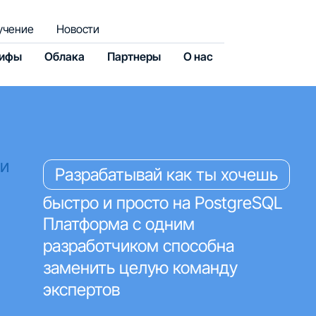
учение
Новости
рифы
Облака
Партнеры
О нас
ки
Разрабатывай как ты хочешь
быстро и просто на PostgreSQL
Платформа с одним
разработчиком способна
заменить целую команду
экспертов