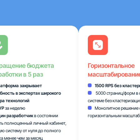
ращение бюджета
Горизонтальное
работки в 5 раз
масштабировани
атформа закрывает
1500 RPS без класте
бность в экспертах широкого
5000 страниц/форм в 
ра технологий
системе без кластеризаци
VP
за неделю
Монолитное решение 
ин разработчик
в состоянии
горизонтальным масшта
ть полноценный личный кабинет,
ую систему от нуля до полного
ка менее чем за месяц