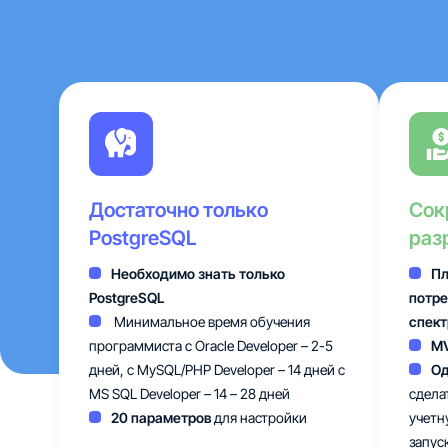
Достаточно только
Сок
PostgreSQL
раз
Необходимо знать только
Пл
PostgreSQL
потре
Минимальное время обучения
спект
программиста с Oracle Developer – 2-5
M
дней, с MySQL/PHP Developer – 14 дней c
Од
MS SQL Developer – 14 – 28 дней
сдела
20 параметров
для настройки
учетн
запус