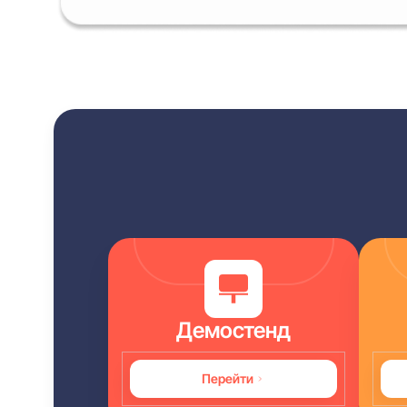
Демостенд
Перейти