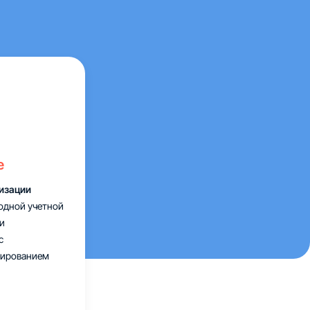
е
ризации
одной учетной
и
с
бированием